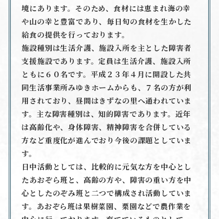
境にあります。そのため、食材には恵まれ海の幸
や山の幸と豊富であり、毎日旬の食材を生かした
給食の提供を行っております。
施設種別は生活介護、施設入所を主とした障害者
支援施設であります。定員は生活介護、施設入所
ともに６０名です。平成２３年４月に開設した共
同生活事業所みゆきホームからも、７名の方が利
用されており、昼間はきずなの里へ通われていま
す。主な障害種別は、知的障害であります。近年
は高齢化や、身体障害、精神障害を合併している
方など重度化が進んでおり今後の課題としていま
す。
日中活動としては、比較的に元気な方を中心とし
たあおぞら班と、高齢の方や、障害の重い方を中
心としたのぞみ班と二つで構成され活動していま
す。あおぞら班は果樹菜園、栗園などで農作業を