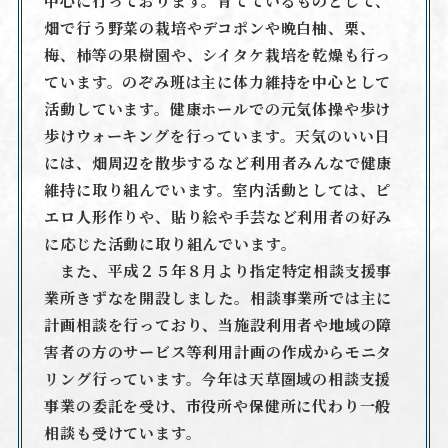
中心に行っております。育てているものとして、
畑で行う野菜の栽培やデコポンや晩白柚、栗、
梅、柿等の果樹園や、シイタケ栽培を乾燥も行っ
ています。のぞみ班は主に体力維持を中心として
活動しています。健康ホールでの元気体操や歩け
歩けウォーキングを行っています。天気のいい日
には、畑周辺を散歩するなど利用者みんなで健康
維持に取り組んでいます。室内活動としては、ピ
エロ人形作りや、貼り絵や手芸など利用者の好み
に応じた活動に取り組んでいます。
また、平成２５年８月より指定特定相談支援事
業所きずなを開設しました。相談事業所では主に
計画相談を行っており、当施設利用者や地域の障
害者の方のサービス等利用計画の作成からモニタ
リング行っています。今年は天草圏域の相談支援
事業の委託を受け、市役所や保健所に代わり一般
相談も受けています。